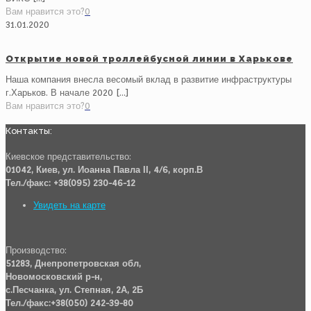
Вам нравится это?
0
31.01.2020
Открытие новой троллейбусной линии в Харькове
Наша компания внесла весомый вклад в развитие инфраструктуры
г.Харьков. В начале 2020 […]
Вам нравится это?
0
Контакты:
Киевское представительство:
01042, Киев, ул. Иоанна Павла ІІ, 4/6, корп.В
Тел./факс: +38(095) 230-46-12
Увидеть на карте
Производство:
51283, Днепропетровская обл,
Новомосковский р-н,
с.Песчанка, ул. Степная, 2А, 2Б
Тел./факс:+38(050) 242-39-80