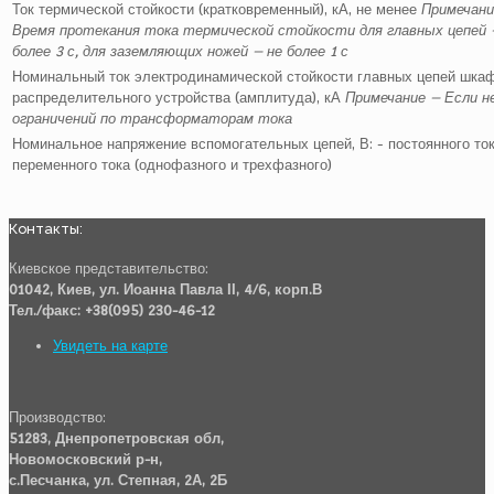
Ток термической стойкости (кратковременный), кА, не менее
Примечани
Время протекания тока термической стойкости для главных цепей 
более 3 с, для заземляющих ножей – не более 1 с
Номинальный ток электродинамической стойкости главных цепей шка
распределительного устройства (амплитуда), кА
Примечание – Если н
ограничений по трансформаторам тока
Номинальное напряжение вспомогательных цепей, В:
- постоянного то
переменного тока (однофазного и трехфазного)
Контакты:
Киевское представительство:
01042, Киев, ул. Иоанна Павла ІІ, 4/6, корп.В
Тел./факс: +38(095) 230-46-12
Увидеть на карте
Производство:
51283, Днепропетровская обл,
Новомосковский р-н,
с.Песчанка, ул. Степная, 2А, 2Б