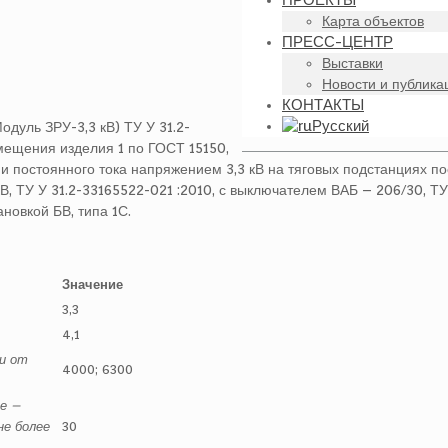
ПРОЕКТЫ
Карта объектов
ПРЕСС-ЦЕНТР
Выставки
Новости и публика
КОНТАКТЫ
Русский
одуль ЗРУ-3,3 кВ) ТУ У 31.2-
мещения изделия 1 по ГОСТ 15150,
 постоянного тока напряжением 3,3 кВ на тяговых подстанциях по
В, ТУ У 31.2-33165522-021 :2010, с выключателем ВАБ – 206/30, ТУ
новкой БВ, типа 1С.
Значение
3,3
4,1
и от
4000; 6300
е –
не более
30