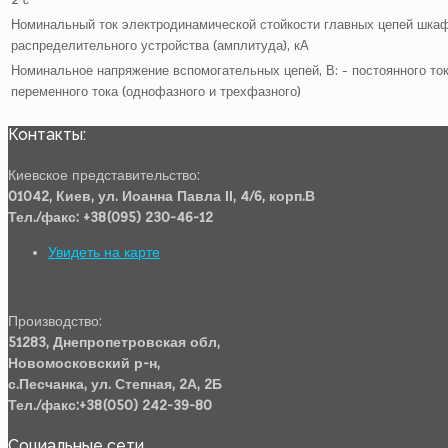
Номинальный ток электродинамической стойкости главных цепей шка
распределительного устройства (амплитуда), кА
Номинальное напряжение вспомогательных цепей, В:
- постоянного то
переменного тока (однофазного и трехфазного)
Контакты:
Киевское представительство:
01042, Киев, ул. Иоанна Павла ІІ, 4/6, корп.В
Тел./факс: +38(095) 230-46-12
Увидеть на карте
Производство:
51283, Днепропетровская обл,
Новомосковский р-н,
с.Песчанка, ул. Степная, 2А, 2Б
Тел./факс:+38(050) 242-39-80
Социальные сети