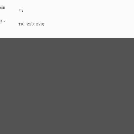
фов
45
ка
-
110; 220;
220;