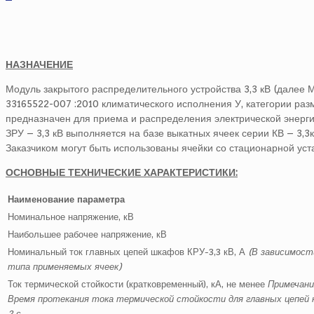
НАЗНАЧЕНИЕ
Модуль закрытого распределительного устройства 3,3 кВ (далее М
33165522-007 :2010 климатического исполнения У, категории раз
предназначен для приема и распределения электрической энергии
ЗРУ – 3,3 кВ выполняется на базе выкатных ячеек серии КВ – 3,3к
Заказчиком могут быть использованы ячейки со стационарной уста
ОСНОВНЫЕ ТЕХНИЧЕСКИЕ ХАРАКТЕРИСТИКИ:
Наименование параметра
Номинальное напряжение, кВ
Наибольшее рабочее напряжение, кВ
Номинальный ток главных цепей шкафов КРУ-3,3 кВ, А
(В зависимост
типа применяемых ячеек)
Ток термической стойкости (кратковременный), кА, не менее
Примечани
Время протекания тока термической стойкости для главных цепей 
2 с