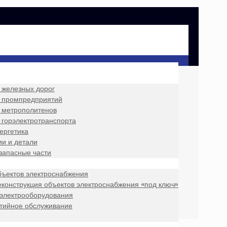
 железных дорог
 промпредприятий
 метрополитенов
 горэлектротранспорта
ергетика
и и детали
запасные части
бъектов электроснабжения
еконструкция объектов электроснабжения «под ключ»
 электрооборудования
нтийное обслуживание