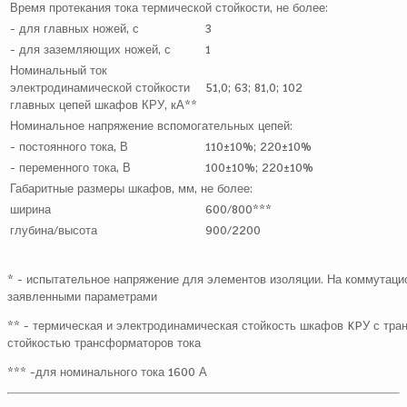
Время протекания тока термической стойкости, не более:
- для главных ножей, с
3
- для заземляющих ножей, с
1
Номинальный ток
электродинамической стойкости
51,0; 63; 81,0; 102
главных цепей шкафов КРУ, кА**
Номинальное напряжение вспомогательных цепей:
- постоянного тока, В
110±10%; 220±10%
- переменного тока, В
100±10%; 220±10%
Габаритные размеры шкафов, мм, не более:
ширина
600/800***
глубина/высота
900/2200
* - испытательное напряжение для элементов изоляции. На коммутацио
заявленными параметрами
** - термическая и электродинамическая стойкость шкафов KPУ с тр
стойкостью трансформаторов тока
*** -для номинального тока 1600 А