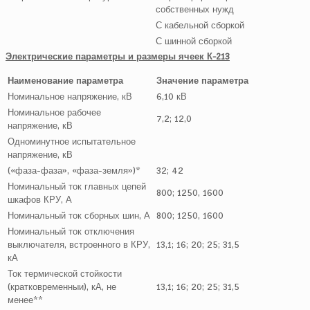
собственных нужд
С кабельной сборкой
С шинной сборкой
Электрические параметры и размеры ячеек К-213
Наименование параметра
Значение параметра
Номинальное напряжение, кВ
6,10 кВ
Номинальное рабочее
7,2; 12,0
напряжение, кВ
Одноминутное испытательное
напряжение, кВ
(«фаза-фаза», «фаза-земля»)*
32; 42
Номинальный ток главных цепей
800; 1250, 1600
шкафов КРУ, А
Номинальный ток сборных шин, А
800; 1250, 1600
Номинальный ток отключения
выключателя, встроенного в КРУ,
13,1; 16; 20; 25; 31,5
кА
Ток термической стойкости
(кратковременныи), кА, не
13,1; 16; 20; 25; 31,5
менее**