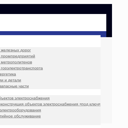
 железных дорог
 промпредприятий
 метрополитенов
 горэлектротранспорта
ергетика
и и детали
запасные части
бъектов электроснабжения
еконструкция объектов электроснабжения «под ключ»
 электрооборудования
нтийное обслуживание