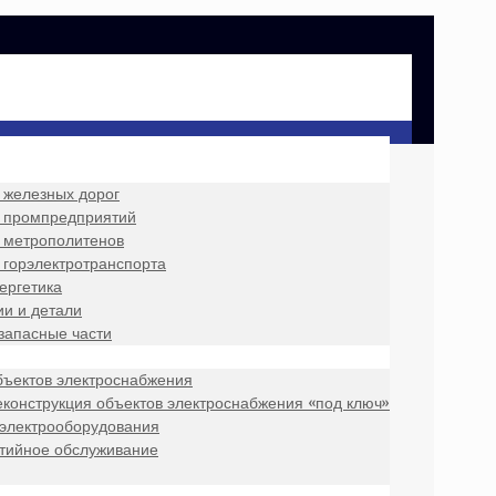
 железных дорог
 промпредприятий
 метрополитенов
 горэлектротранспорта
ергетика
и и детали
запасные части
бъектов электроснабжения
еконструкция объектов электроснабжения «под ключ»
 электрооборудования
нтийное обслуживание