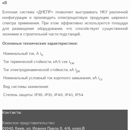
кВ
Блочная система «ДНЕПР» позволяет выстраивать НКУ различной
конфигурации и производить электрощитовую продукцию широкого
спектра применения. При этом эффективно используются площади
для размещения оборудования, что способствует существенной
экономии в строительной части подстанций.
Основные технические характеристики:
Номинальный ток, А I
n
Ток термической стойкости, кА/1 сек I
cw
Ток электродинамической стойкости, кА I
pk
Номинальный условный ток короткого замыкания, кА I
cc
Вид системы заземления
Степень защиты: IP30, IP31, IP40, IP41, IP54
Контакты:
Киевское представительство:
01042, Киев, ул. Иоанна Павла ІІ, 4/6, корп.В