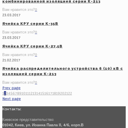
комбинированной изоляцией серии К-213
Вам нравится это?
0
23.03.2017
Ячейка КРУ серии К-35В
Вам нравится это?
0
23.03.2017
Ячейка КРУ серии К-27,5В
Вам нравится это?
0
21.02.2017
Ячейка распределительного устройства 6 (10) кВ с
изоляцией серии К-213
Вам нравится это?
0
Prev page
1
2
3
4
5
6
7
8
9
10
11
12
13
14
15
16
17
18
19
20
21
22
Next page
Контакты:
Киевское представительство:
01042, Киев, ул. Иоанна Павла ІІ, 4/6, корп.В