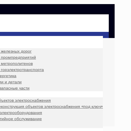
 железных дорог
 промпредприятий
 метрополитенов
 горэлектротранспорта
ергетика
и и детали
запасные части
бъектов электроснабжения
еконструкция объектов электроснабжения «под ключ»
 электрооборудования
нтийное обслуживание