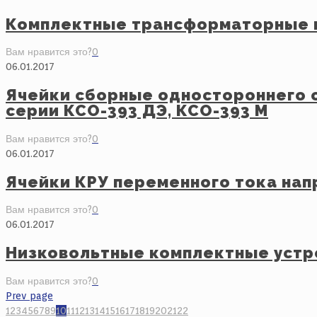
Комплектные трансформаторные 
Вам нравится это?
0
06.01.2017
Ячейки сборные одностороннего 
серии КСО-393 ДЭ, КСО-393 М
Вам нравится это?
0
06.01.2017
Ячейки КРУ переменного тока напр
Вам нравится это?
0
06.01.2017
Низковольтные комплектные устро
Вам нравится это?
0
Prev page
1
2
3
4
5
6
7
8
9
10
11
12
13
14
15
16
17
18
19
20
21
22